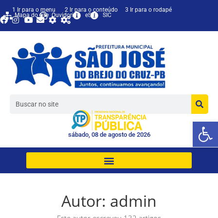
1 Ir para o menu
2 Ir para o conteúdo
3 Ir para o rodapé
Mapa do site
Ouvidoria
eSIC
SIC
Ab
sábado, 08 de agosto de 2026
Autor:
admin