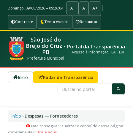
Domingo, 09/08/2026 – 09:26:05
A−
A
A+
Contraste
Tema escuro
Restaurar
São José do
Brejo do Cruz -
Portal da Transparência
PB
Acesso à Informação · LAI · LRF
Prefeitura Municipal
Início
Radar da Transparência
Início
›
Despesas — Fornecedores
Não consegue visualizar o conteúdo dessa página
corretamente?
Clique aqui!