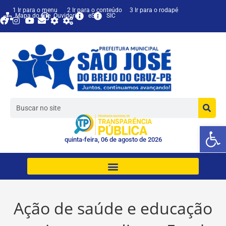
1 Ir para o menu
2 Ir para o conteúdo
3 Ir para o rodapé
Mapa do site
Ouvidoria
eSIC
SIC
Ab
quinta-feira, 06 de agosto de 2026
Ação de saúde e educação