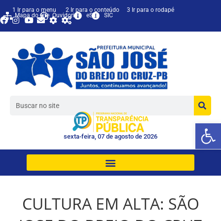
1 Ir para o menu
2 Ir para o conteúdo
3 Ir para o rodapé
Mapa do site
Ouvidoria
eSIC
SIC
Ab
sexta-feira, 07 de agosto de 2026
CULTURA EM ALTA: SÃO