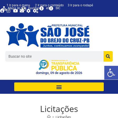
1 Ir para o menu
2 Ir para o conteúdo
3 Ir para o rodapé
Mapa do site
Ouvidoria
eSIC
SIC
Ab
domingo, 09 de agosto de 2026
Licitações
>
Licitações