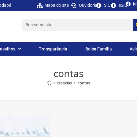
 rodapé
Mapa do site
Ouvidoria
SIC
eSIC
nselhos
Transparência
Bolsa Família
Avi
contas
>
Notícias
>
contas