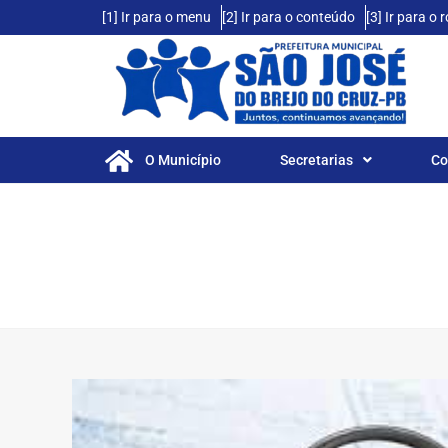
[1] Ir para o menu
[2] Ir para o conteúdo
[3] Ir para o
O Município
Secretarias
Co