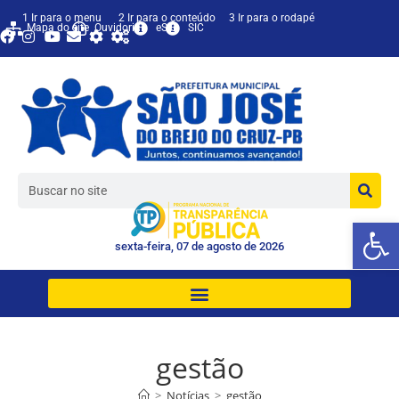
1 Ir para o menu
2 Ir para o conteúdo
3 Ir para o rodapé
Mapa do site
Ouvidoria
eSIC
SIC
Ab
sexta-feira, 07 de agosto de 2026
gestão
>
Notícias
>
gestão