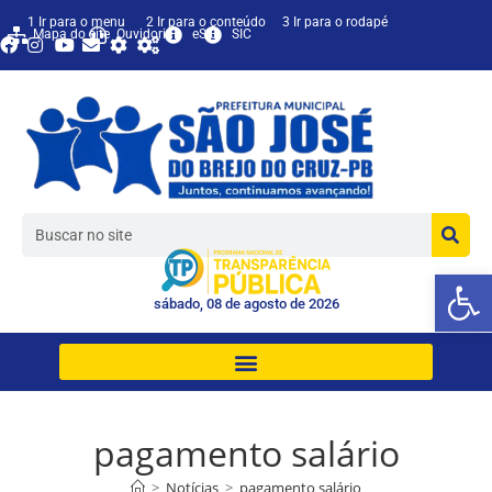
1 Ir para o menu
2 Ir para o conteúdo
3 Ir para o rodapé
Mapa do site
Ouvidoria
eSIC
SIC
Ab
sábado, 08 de agosto de 2026
pagamento salário
>
Notícias
>
pagamento salário